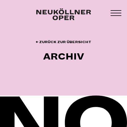
Zum
Inhalt
MEN
springen
UMS
← ZURÜCK ZUR ÜBERSICHT
ARCHIV