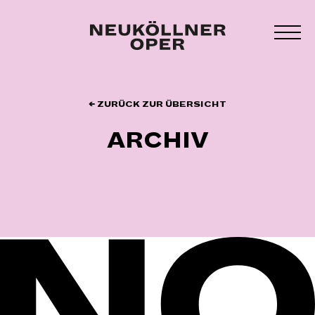
Zum
Inhalt
MEN
springen
UMS
← ZURÜCK ZUR ÜBERSICHT
ARCHIV