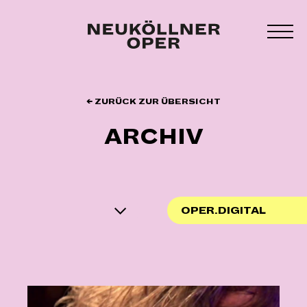
Zum
Inhalt
MEN
springen
UMS
← ZURÜCK ZUR ÜBERSICHT
ARCHIV
OPER.DIGITAL