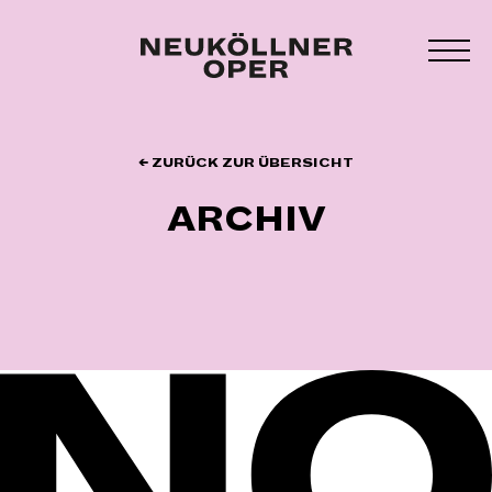
Zum
Inhalt
MEN
springen
UMS
← ZURÜCK ZUR ÜBERSICHT
ARCHIV