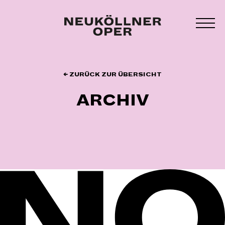
Zum
Inhalt
MEN
springen
UMS
← ZURÜCK ZUR ÜBERSICHT
ARCHIV