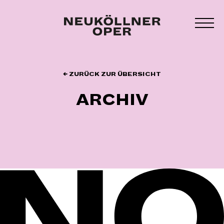
Zum
Inhalt
MEN
springen
UMS
← ZURÜCK ZUR ÜBERSICHT
ARCHIV