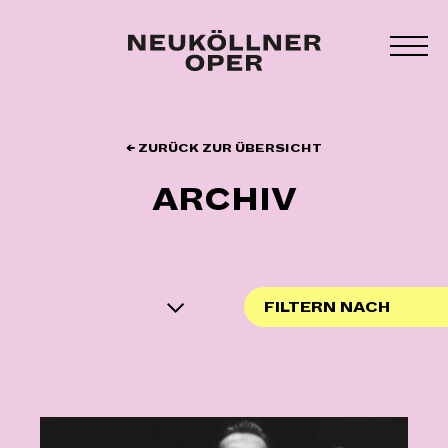
Zum
Inhalt
MEN
springen
UMS
← ZURÜCK ZUR ÜBERSICHT
ARCHIV
FILTERN NACH