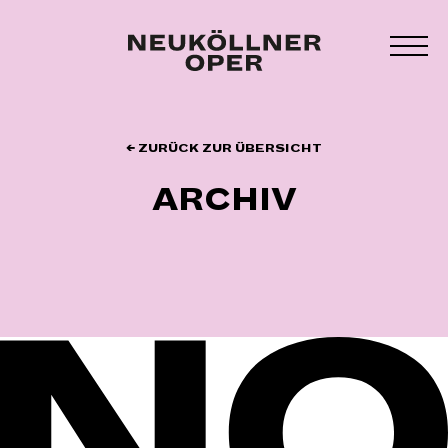
Zum
Inhalt
MEN
springen
UMS
← ZURÜCK ZUR ÜBERSICHT
ARCHIV