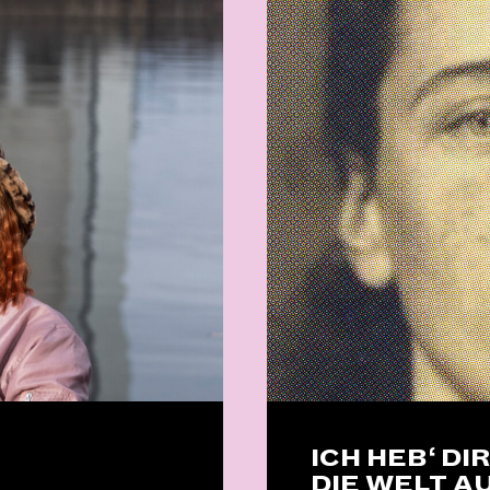
ICH HEB‘ DI
DIE WELT A