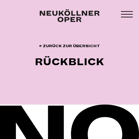
Zum
Inhalt
MEN
springen
UMS
← ZURÜCK ZUR ÜBERSICHT
RÜCKBLICK