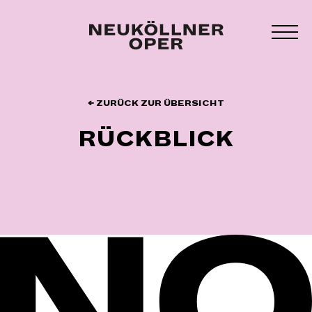
Zum
Inhalt
MEN
springen
UMS
← ZURÜCK ZUR ÜBERSICHT
RÜCKBLICK