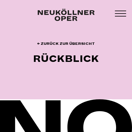
Zum
Inhalt
MEN
springen
UMS
← ZURÜCK ZUR ÜBERSICHT
RÜCKBLICK