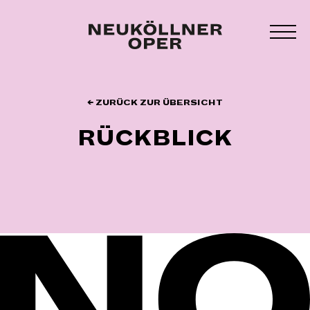
Zum
Inhalt
MEN
springen
UMS
← ZURÜCK ZUR ÜBERSICHT
RÜCKBLICK