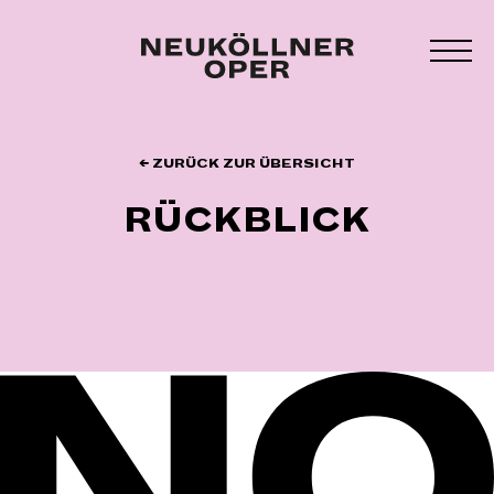
Zum
Inhalt
MEN
springen
UMS
← ZURÜCK ZUR ÜBERSICHT
RÜCKBLICK