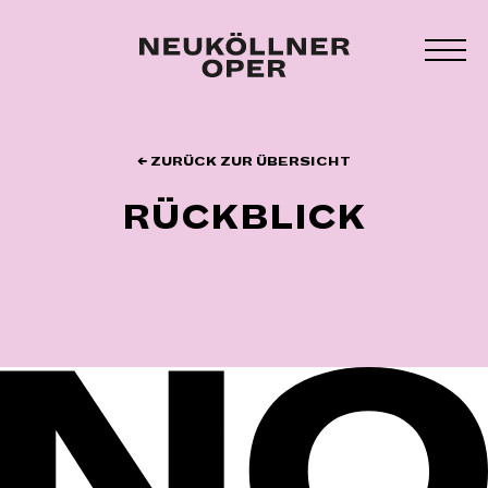
Zum
Inhalt
MEN
springen
UMS
← ZURÜCK ZUR ÜBERSICHT
RÜCKBLICK