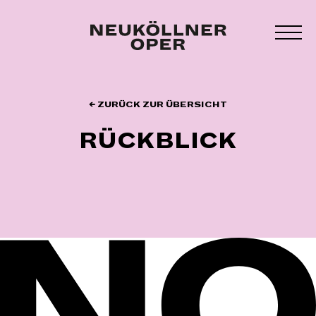
Zum
Inhalt
MEN
springen
UMS
← ZURÜCK ZUR ÜBERSICHT
RÜCKBLICK