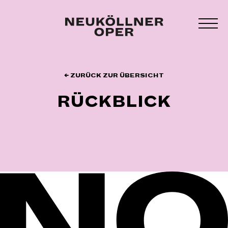
Zum
Inhalt
MEN
springen
UMS
← ZURÜCK ZUR ÜBERSICHT
RÜCKBLICK