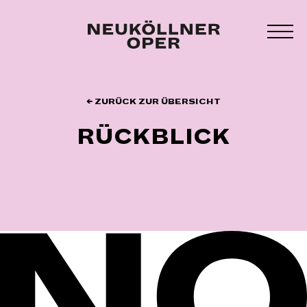
Zum
Inhalt
MEN
springen
UMS
← ZURÜCK ZUR ÜBERSICHT
RÜCKBLICK