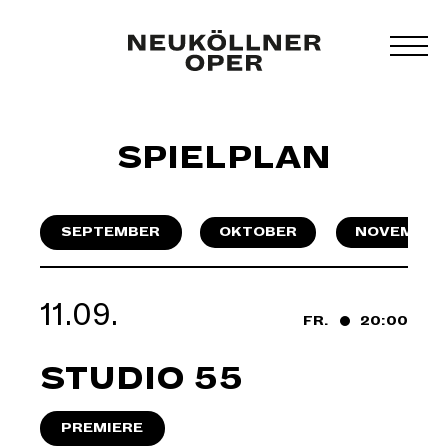
Zum
Inhalt
MEN
springen
UMS
SPIELPLAN
SEPTEMBER
OKTOBER
NOVEMBER
11.09.
FR.
20:00
STUDIO 55
PREMIERE