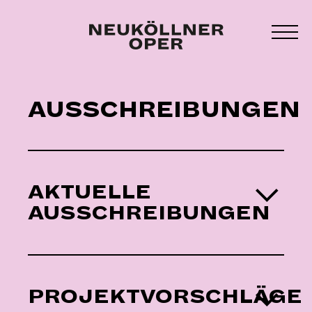
Zum
Inhalt
MEN
springen
UMS
AUSSCHREIBUNGEN
AKTUELLE
AUSSCHREIBUNGEN
PROJEKTVORSCHLÄGE
TECHNISCHE LEITUNG