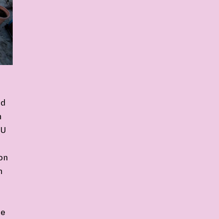
nd
n
AU
on
n
ie