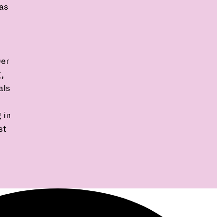
as
0er
,
als
 in
st