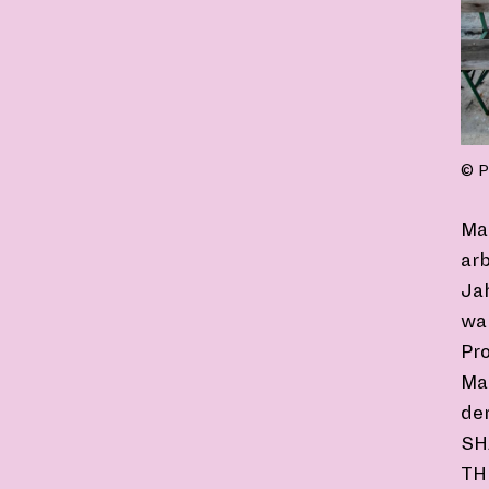
© P
Ma
arb
Ja
war
Pro
Ma
de
SH
TH