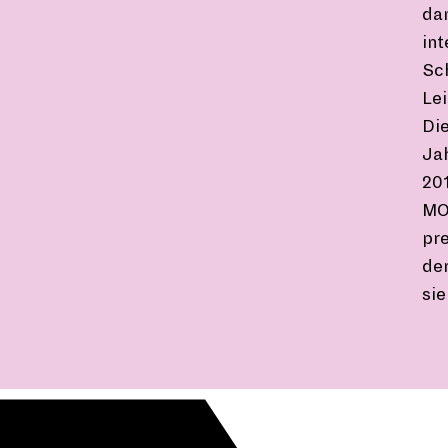
da
in
Sc
Lei
Die
Ja
201
MOV
pr
der
sie