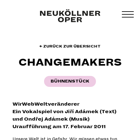
Zum
Inhalt
MEN
springen
UMS
← ZURÜCK ZUR ÜBERSICHT
CHANGEMAKERS
BÜHNENSTÜCK
WirWebWeltveränderer
Ein Vokalspiel von Jiří Adámek (Text)
und Ondřej Adámek (Musik)
Uraufführung am 17. Februar 2011
Unsere Welt ist in Gefahr. Wir müssen etwas tun,