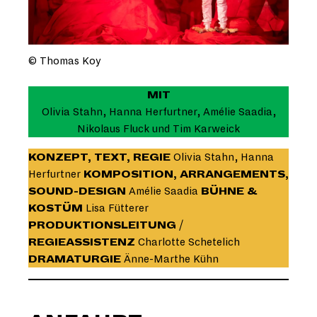
© Thomas Koy
MIT
Olivia Stahn, Hanna Herfurtner, Amélie Saadia,
Nikolaus Fluck und Tim Karweick
KONZEPT, TEXT, REGIE
Olivia Stahn, Hanna
Herfurtner
KOMPOSITION, ARRANGEMENTS,
SOUND-DESIGN
Amélie Saadia
BÜHNE &
KOSTÜM
Lisa Fütterer
PRODUKTIONSLEITUNG
/
REGIEASSISTENZ
Charlotte Schetelich
DRAMATURGIE
Änne-Marthe Kühn