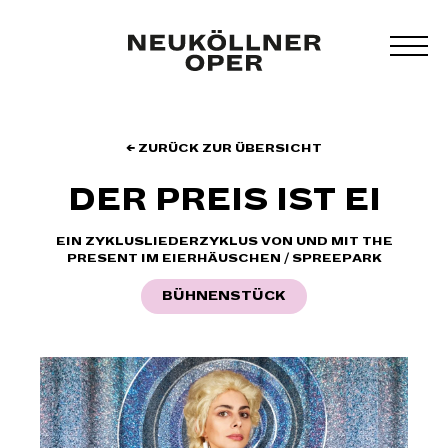
Zum
Inhalt
MEN
springen
UMS
← ZURÜCK ZUR ÜBERSICHT
DER PREIS IST EI
EIN ZYKLUSLIEDERZYKLUS VON UND MIT THE
PRESENT IM EIERHÄUSCHEN / SPREEPARK
BÜHNENSTÜCK