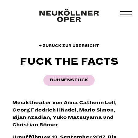
Zum
Inhalt
MEN
springen
UMS
← ZURÜCK ZUR ÜBERSICHT
FUCK THE FACTS
BÜHNENSTÜCK
Musiktheater von Anna Catherin Loll,
Georg Friedrich Händel, Mario Simon,
Bijan Azadian, Yuko Matsuyama und
Christian Römer
Uraufführung 13. September 2017. Bis