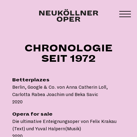
Zum
Inhalt
MEN
springen
UMS
CHRONOLOGIE
SEIT 1972
Betterplazes
Berlin, Google & Co. von Anna Catherin Loll,
Carlotta Rabea Joachim und Beka Savic
2020
Opera for sale
Die ultimative Enteignungsoper von Felix Krakau
(Text) und Yuval Halpern(Musik)
2020