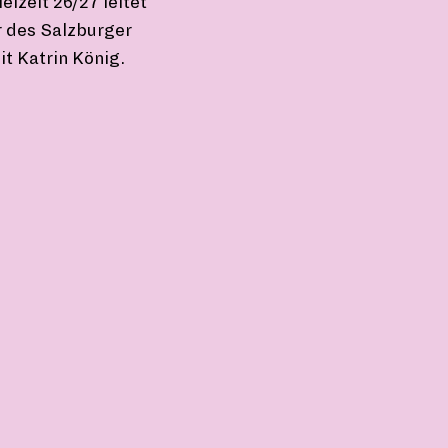
elzeit 26/27 leitet
r des Salzburger
t Katrin König.