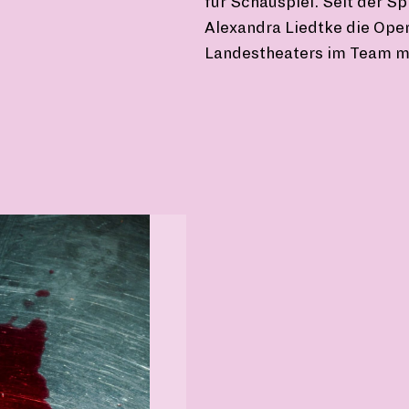
für Schauspiel. Seit der Spi
Alexandra Liedtke die Ope
Landestheaters im Team mi