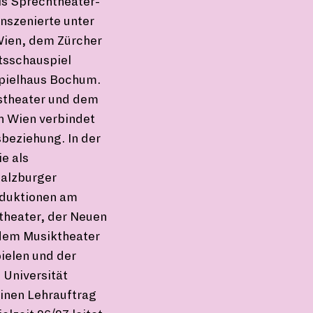
ls Sprechtheater-
inszenierte unter
ien, dem Zürcher
tsschauspiel
pielhaus Bochum.
stheater und dem
in Wien verbindet
sbeziehung. In der
ie als
Salzburger
oduktionen am
theater, der Neuen
 dem Musiktheater
ielen und der
 Universität
inen Lehrauftrag