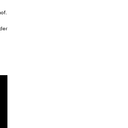
hof
.
 der