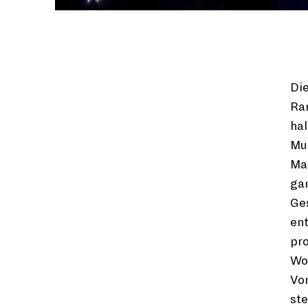
Di
Ram
ha
Mus
Ma
gan
Ges
ent
pr
Wo
Vor
ste