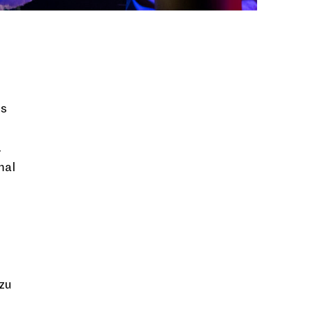
es
.
mal
!
 zu