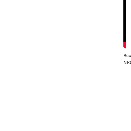
Rüc
NKO