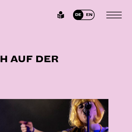
DE
EN
MENÜ
UMSCHA
H AUF DER