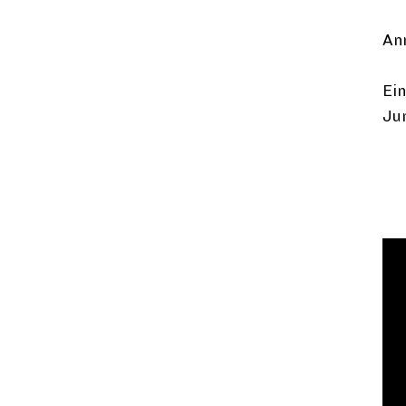
Anm
Ein
Ju