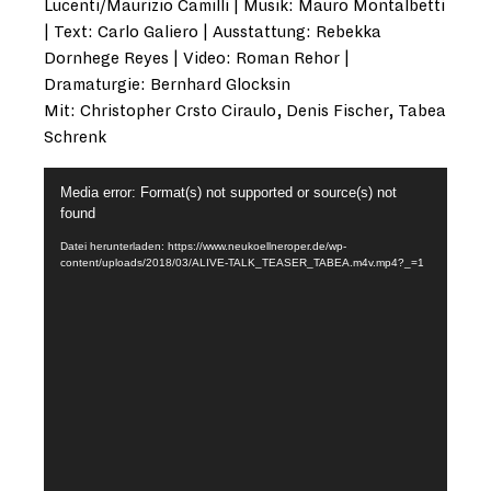
Lucenti/Maurizio Camilli | Musik: Mauro Montalbetti
| Text: Carlo Galiero | Ausstattung: Rebekka
Dornhege Reyes | Video: Roman Rehor |
Dramaturgie: Bernhard Glocksin
Mit: Christopher Crsto Ciraulo, Denis Fischer, Tabea
Schrenk
Video-
Media error: Format(s) not supported or source(s) not
Player
found
Datei herunterladen: https://www.neukoellneroper.de/wp-
content/uploads/2018/03/ALIVE-TALK_TEASER_TABEA.m4v.mp4?_=1