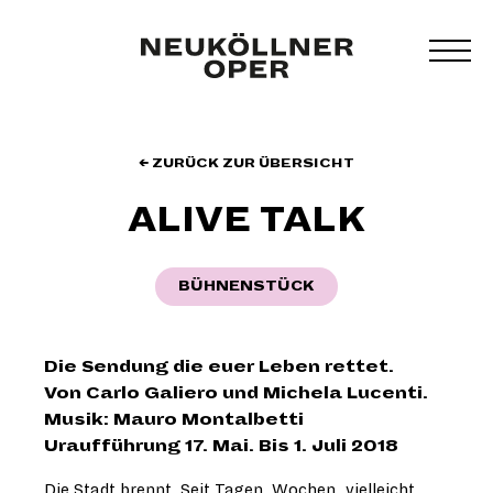
Zum
Inhalt
MEN
springen
UMS
← ZURÜCK ZUR ÜBERSICHT
ALIVE TALK
BÜHNENSTÜCK
Die Sendung die euer Leben rettet.
Von Carlo Galiero und Michela Lucenti.
Musik: Mauro Montalbetti
Uraufführung 17. Mai. Bis 1. Juli 2018
Die Stadt brennt. Seit Tagen. Wochen, vielleicht