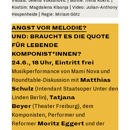
Visuals: Jelena Vuksanovic | Bühne: Irena Kukric |
Kostüm: Magdalena Klasnja | Video: Julian-Anthony
Hespenheide | Regie: Miriam Götz
ANGST VOR MELODIE?
UND: BRAUCHT ES DIE QUOTE
FÜR LEBENDE
KOMPONIST*INNEN?
24.6., 18 Uhr, Eintritt frei
Musikperformance von Mami Nova und
Roundtable-Diskussion mit
Matthias
Schulz
(Intendant Staatsoper Unter den
Linden Berlin),
Tatjana
Beyer
(Theater Freiburg), dem
Komponisten, Performer und
Reformer
Moritz Eggert
und der