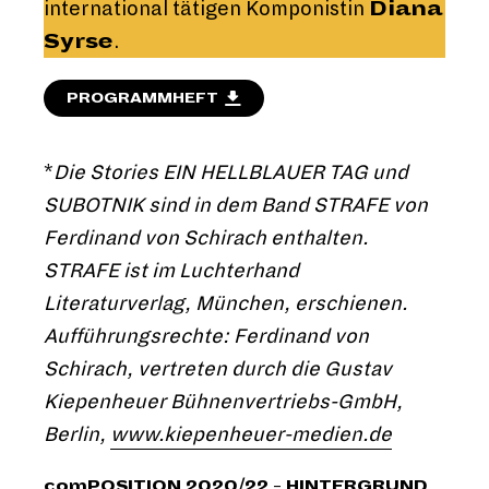
international tätigen Komponistin
Diana
Syrse
.
PROGRAMMHEFT
*
Die Stories EIN HELLBLAUER TAG und
SUBOTNIK sind in dem Band STRAFE von
Ferdinand von Schirach enthalten.
STRAFE ist im Luchterhand
Literaturverlag, München, erschienen.
Aufführungsrechte: Ferdinand von
Schirach, vertreten durch die Gustav
Kiepenheuer Bühnenvertriebs-GmbH,
Berlin,
www.kiepenheuer-medien.de
comPOSITION 2020/22
–
HINTERGRUND