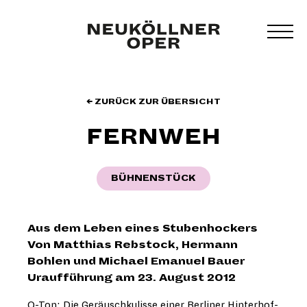
Zum
Inhalt
MEN
springen
UMS
← ZURÜCK ZUR ÜBERSICHT
FERNWEH
BÜHNENSTÜCK
Aus dem Leben eines Stubenhockers
Von Matthias Rebstock, Hermann
Bohlen und Michael Emanuel Bauer
Uraufführung am 23. August 2012
O-Ton: Die Geräuschkulisse einer Berliner Hinterhof-