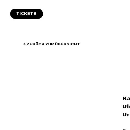
Zum
Inhalt
TICKETS
springen
← ZURÜCK ZUR ÜBERSICHT
Ka
Ul
Ur