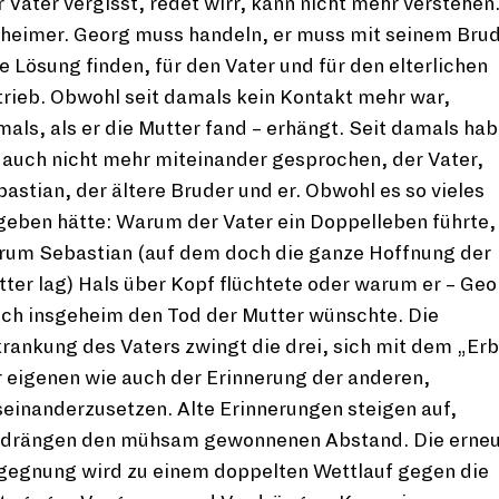
 Vater vergisst, redet wirr, kann nicht mehr verstehen
zheimer. Georg muss handeln, er muss mit seinem Bru
e Lösung finden, für den Vater und für den elterlichen
rieb. Obwohl seit damals kein Kontakt mehr war,
als, als er die Mutter fand – erhängt. Seit damals ha
 auch nicht mehr miteinander gesprochen, der Vater,
astian, der ältere Bruder und er. Obwohl es so vieles
geben hätte: Warum der Vater ein Doppelleben führte,
rum Sebastian (auf dem doch die ganze Hoffnung der
ter lag) Hals über Kopf flüchtete oder warum er – Geo
ich insgeheim den Tod der Mutter wünschte. Die
rankung des Vaters zwingt die drei, sich mit dem „Erb
 eigenen wie auch der Erinnerung der anderen,
einanderzusetzen. Alte Erinnerungen steigen auf,
rdrängen den mühsam gewonnenen Abstand. Die erne
gegnung wird zu einem doppelten Wettlauf gegen die