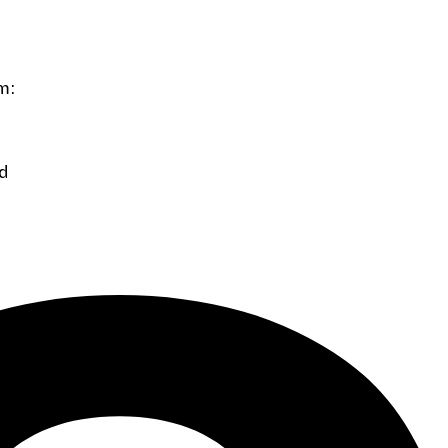
m:
rd