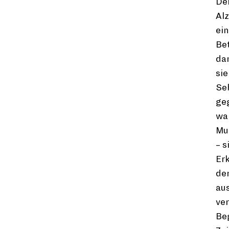
Der
Al
ein
Bet
dam
sie
Seb
ge
wa
Mut
– s
Erk
der
aus
ve
Be