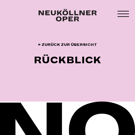
Zum
Inhalt
MEN
springen
UMS
← ZURÜCK ZUR ÜBERSICHT
RÜCKBLICK