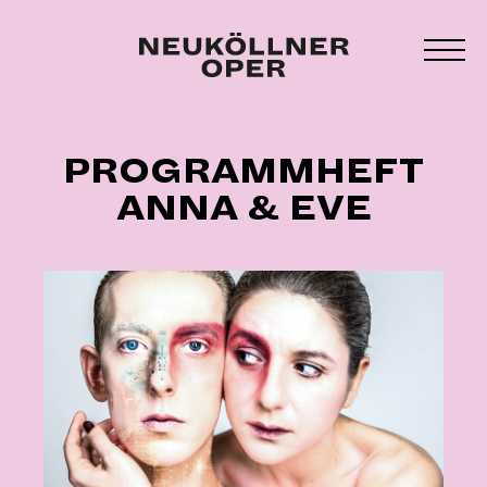
Zum
Inhalt
MEN
springen
UMS
PROGRAMMHEFT
ANNA & EVE