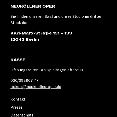
CHOREOGRAPHIE
NEUKÖLLNER OPER
Sie finden unseren Saal und unser Studio im dritten
VINCENT STEFAN |
BÜHNE /
Stock der
VIDEO
Karl-Marx-Straße 131 – 133
12043 Berlin
© Sinan Vorbeck
ARIANE STAMATESCU |
BÜHNE / KOSTÜM
KASSE
© David-Pierce Brill
Öffnungszeiten: An Spieltagen ab 15:00.
MARKUS SYPEREK |
030/688907 77
MUSIKALISCHE LEITUNG
tickets@neukoellneroper.de
© Daniel Nartschick
Kontakt
ÄNNE-MARTHE KÜHN |
DRAMATURGIE
Presse
Datenschutz