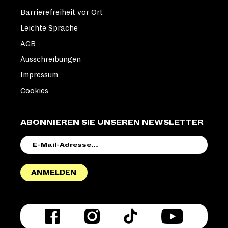
© Thomas Maximilian Jauk
Barrierefreiheit vor Ort
SANDRA M. HEINZELMANN |
Leichte Sprache
PRODUKTIONSLEITUNG /
REGIEASSISTENZ
AGB
© Maximilian Grosser
Ausschreibungen
Impressum
SOPHIA EUSKIRCHEN | ANNA
Cookies
© Matthias Heyde
ABONNIEREN SIE UNSEREN NEWSLETTER
MEIK VAN SEVEREN | EVE
© Fabian Boehle
E-
MAIL-
ADRESSE
BINETA HANSEN | JULA
ANMELDEN
OLIVER URBANSKI | VIN
© Kimi Palme