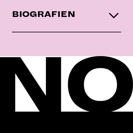
BIOGRAFIEN
EVA KUHN | KOMPOSITION
MARIE KILG | TEXT
FABIAN GERHARDT | REGIE /
TEXT­FASSUNG
LILIT HAKOBYAN |