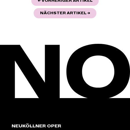
BEITRAGSNAVIGATION
"ZU TISCH!"
← VORHERIGER ARTIKEL
"HIMMLISCHE KLÄ
NÄCHSTER ARTIKEL
→
NEUKÖLLNER OPER