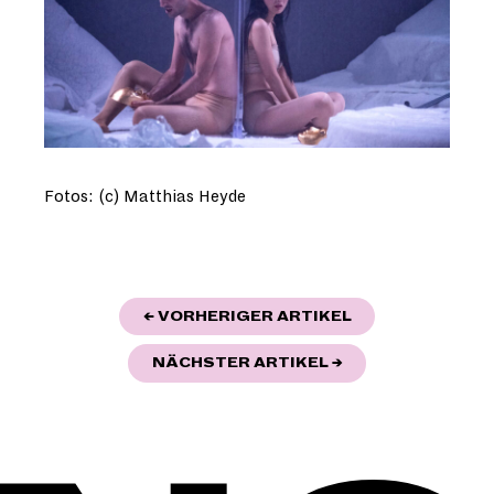
Fotos: (c) Matthias Heyde
BEITRAGSNAVIGATION
"WILLKOMMEN Z
← VORHERIGER ARTIKEL
"SERIENFINALE V
NÄCHSTER ARTIKEL
→