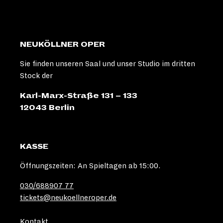
YAZAN ALSABBAGH
NEUKÖLLNER OPER
Sie finden unseren Saal und unser Studio im dritten
VALENTIN LINK
Stock der
Karl-Marx-Straße 131 – 133
12043 Berlin
BERND OESZEVIM
KASSE
ANICA
HAPPICH |
PROGRAMM
Öffnungszeiten: An Spieltagen ab 15:00.
030/688907 77
tickets@neukoellneroper.de
MAYAN TUULIA
FRANK |
BÜHNENBILD
Kontakt