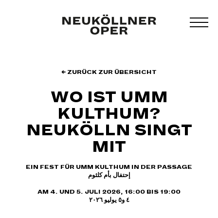
Zum
Inhalt
MEN
springen
UMS
← ZURÜCK ZUR ÜBERSICHT
WO IST UMM
KULTHUM?
NEUKÖLLN SINGT
MIT
EIN FEST FÜR UMM KULTHUM IN DER PASSAGE
إحتفال بأم كلثوم
AM 4. UND 5. JULI 2026, 16:00 BIS 19:00
٤ و٥ يوليو ٢٠٢٦