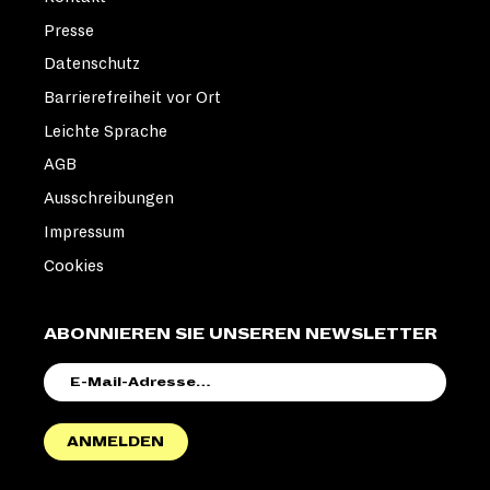
Presse
LINDA
Datenschutz
HADDAD |
DOLMETSCHERIN
Barrierefreiheit vor Ort
Leichte Sprache
AGB
Ausschreibungen
Impressum
Cookies
ABONNIEREN SIE UNSEREN NEWSLETTER
E-
MAIL-
ADRESSE
ANMELDEN