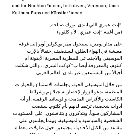
und für Nachbar*innen, Initiativen, Vereinen, Umm-
Kulthum-Fans und Künstler*innen.
„إنت عمري اللي ابتدى بنورك صباحه“
(من أغنية “إنت عمري„ لأم كلثوم)
على مدار يومين، سيتحول ممر نويكولنر أوبر إلى غرفة
معيشة في الهواء الطلق، ليستضيف إحتفالاً بالإرث
الموسيقي والاجتماعي للمطربة المصرية الأيقونة أم
كلثوم، والمعروفة أيضا ب“كوكب الشرق„، والتي شكلت
أجيالاً من المستمعين عبر بلدان العالم العربي
من خلال الموسيقى الحية، وجلسات الاستماع والحوارات
المنظمة، ندعو الزوار لإحضار تسجيلاتهم وشرائط
الكاسيت والأقراص المدمجة والوسائط الرقمية، أو أية
أدوات شخصية، ترتبط لديهم بأم كلثوم. سينصت
المشاركون سوياً، ويتذكرون و يتناقشون، على المستويات
الشخصية والسياسية والموسيقية. وبينما يجلسون على
مقاعد من الكتل الأحادية، مجتمعين حول طاولات مغطاة