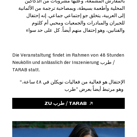
بالمفارش المشمعة، وعليها مشروبات من الدكاكين
المحلية وأطعمة بسيطة، وبمصاحبة ترجمة من الألمانية
إلى العربية، يتخلق جو إجتماعي جماعي. إنه إحتفال
للجيران والمبادرات والجمعيات ومحبي أم كلثوم
والفنانين، وهو إحتفال منهم أيضاً. كل على حد سواء
Die Veranstaltung findet im Rahmen von 48 Stunden
Neukölln und anlässlich der Inszenierung طرب /
TARAB statt.
“الإحتفال هو فعالية من فعاليات نويكلن في ٤٨ ساعة،
وهو مرتبط أيضاً بعرض ”طرب
ZU طرب / TARAB