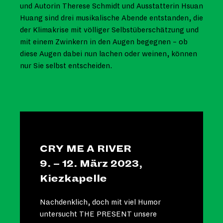
und Autorin Therese Schmidt und Ausstatterin Hsuan
Huang sind drei musikalische Abende entstanden, die
der Klimakrise mit völliger Selbstüberschätzung und
mit einem Zwinkern in den Augen begegnen – ob
diese Augen dabei nun lachen oder weinen, können
nur Sie selbst entscheiden.
CRY ME A RIVER
9. – 12. März 2023,
Kiezkapelle
Nachdenklich, doch mit viel Humor
untersucht THE PRESENT unsere