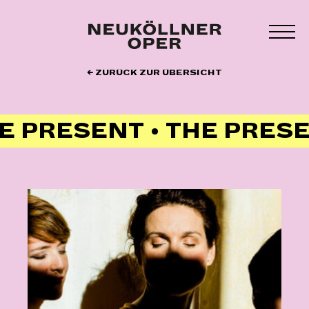
Zum
Inhalt
MEN
springen
UMS
← ZURÜCK ZUR ÜBERSICHT
E PRESENT • THE PRES