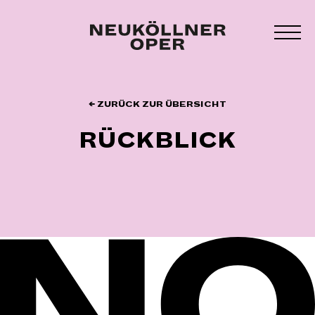
Zum
Inhalt
MEN
springen
UMS
← ZURÜCK ZUR ÜBERSICHT
RÜCKBLICK