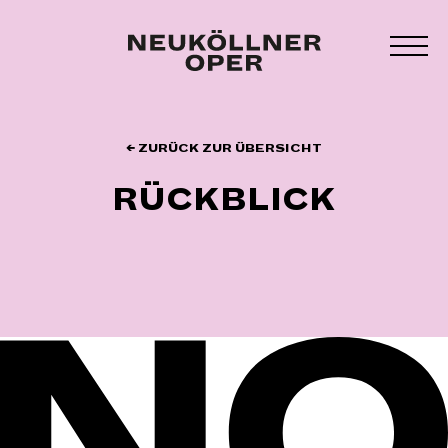
Zum
Inhalt
MEN
springen
UMS
← ZURÜCK ZUR ÜBERSICHT
RÜCKBLICK