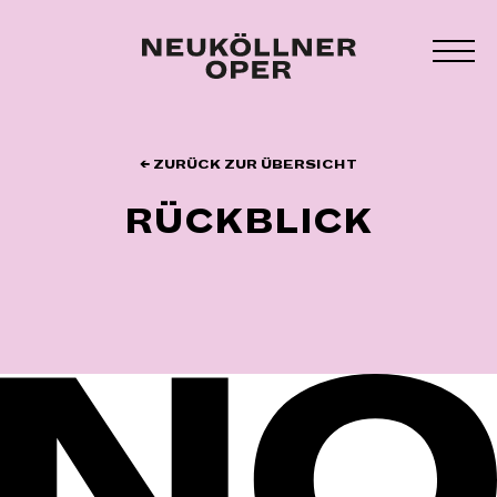
Zum
Inhalt
MEN
springen
UMS
← ZURÜCK ZUR ÜBERSICHT
RÜCKBLICK