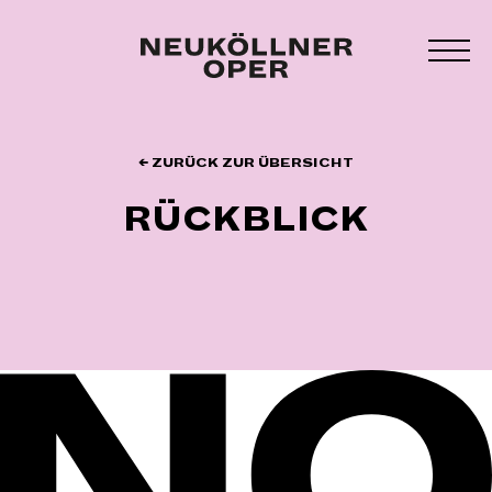
Zum
Inhalt
MEN
springen
UMS
← ZURÜCK ZUR ÜBERSICHT
RÜCKBLICK