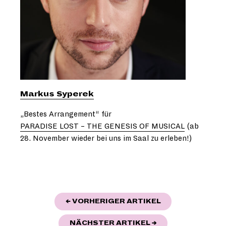
Markus Syperek
„Bestes Arrangement“ für
PARADISE LOST – THE GENESIS OF MUSICAL
(ab
28. November wieder bei uns im Saal zu erleben!)
BEITRAGSNAVIGATION
"CINEASTISCHE
← VORHERIGER ARTIKEL
"AB SOFORT IN DE
NÄCHSTER ARTIKEL
→