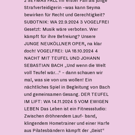
2 SEYMAS FALL Ihr erster Fall als junge
Strafverteidigerin –was kann Seyma
bewirken für Recht und Gerechtigkeit?
SUBOTNIK: WA 22.9.2024 3 VOGELFREI
Gesetzt: Musik wäre verboten. Wer
kämpft für ihre Befreiung? Unsere
JUNGE NEUKÖLLNER OPER, na klar
doch! VOGELFREI: UA 18.10.2024 4
NACHT MIT TEUFEL UND JOHANN
SEBASTIAN BACH „Und wenn die Welt
voll Teufel wär…“ – dann schauen wir
mal, was sie von uns wollen! Ein
nächtliches Spiel in Begleitung von Bach
und gemeinsamen Gesang. DER TEUFEL
IM LIFT: WA 14.11.2024 5 VOM EWIGEN
LEBEN Das Leben ist ein Fitnessstudio:
Zwischen dröhnendem Lauf- band,
klingendem Hometrainer und einer Harfe
aus Pilatesbändern kämpft der „Geist“