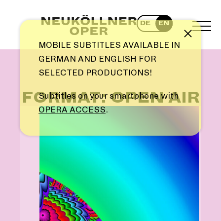
Skip
to
DE
EN
content
TOG
Note
MEN
MOBILE SUBTITLES AVAILABLE IN
GERMAN AND ENGLISH FOR
SELECTED PRODUCTIONS!
FORMAT: OPEN AIR
Subtitles on your smartphone with
OPERA ACCESS
.