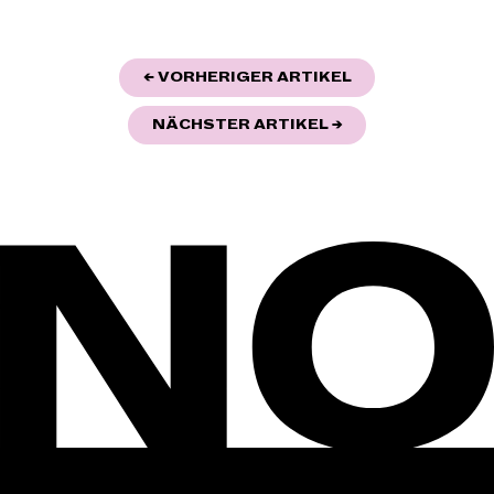
BEITRAGSNAVIGATION
"FRAU OHNE SC
← VORHERIGER ARTIKEL
"GEMEINSAME ER
NÄCHSTER ARTIKEL
→