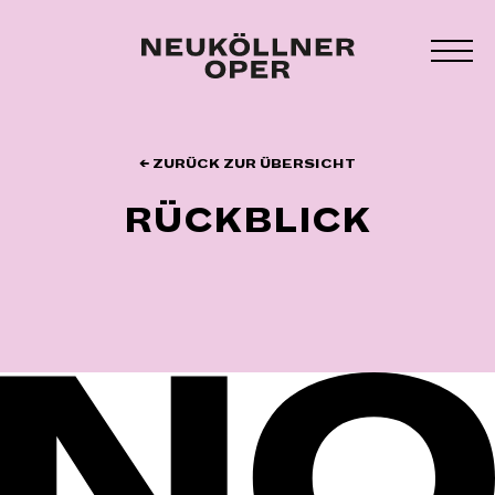
Zum
Inhalt
MEN
springen
UMS
← ZURÜCK ZUR ÜBERSICHT
RÜCKBLICK